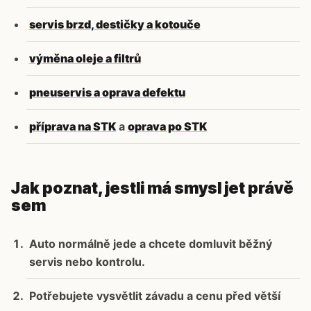
servis brzd, destičky a kotouče
výměna oleje a filtrů
pneuservis a oprava defektu
příprava na STK
a
oprava po STK
Jak poznat, jestli má smysl jet právě
sem
Auto normálně jede a chcete domluvit běžný
servis nebo kontrolu.
Potřebujete vysvětlit závadu a cenu před větší