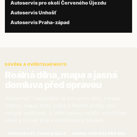
Autoservis pro okolí Červeného Újezdu
Autoservis Unhošť
Autoservis Praha-západ
DŮVĚRA A OVĚŘITELNÉ MÍSTO
Reálná dílna, mapa a jasná
domluva před opravou
Autoservis 1 nespoléhá na anonymní sliby. Adresa,
telefon, mapa, fotky práce a firemní profily jsou
veřejně ověřitelné. U větší opravy nejdřív vysvětlíme
nález a rozsah práce domlouváme předem.
Unhošťská 92, Červený Újezd
telefon +420 603 986 484