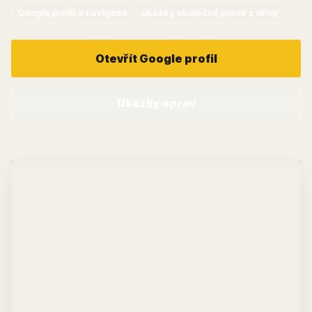
Google profil a navigace
ukázky skutečné práce z dílny
Otevřít Google profil
Ukázky oprav