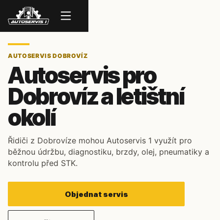
Menu
AUTOSERVIS DOBROVÍZ
Autoservis pro
Dobrovíz a letištní
okolí
Řidiči z Dobrovíze mohou Autoservis 1 využít pro
běžnou údržbu, diagnostiku, brzdy, olej, pneumatiky a
kontrolu před STK.
Objednat servis