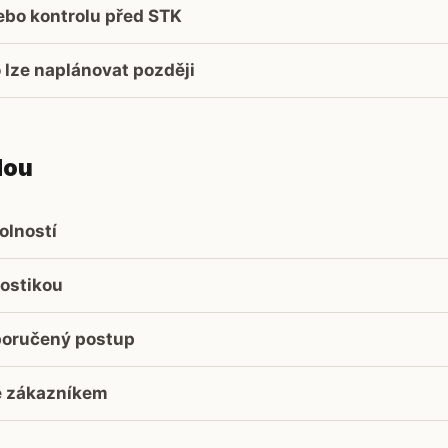
nebo kontrolu před STK
o lze naplánovat později
dou
olností
ostikou
poručený postup
e zákazníkem