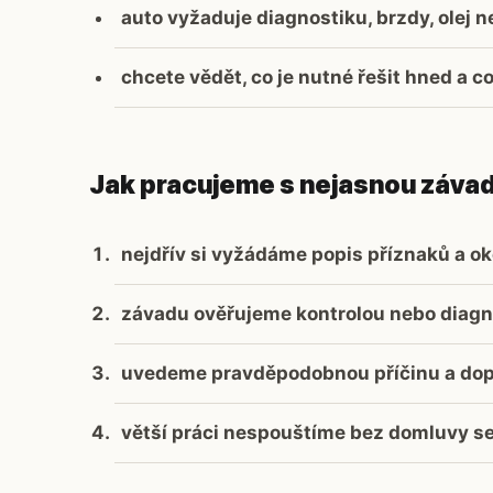
auto vyžaduje diagnostiku, brzdy, olej 
chcete vědět, co je nutné řešit hned a c
Jak pracujeme s nejasnou záva
nejdřív si vyžádáme popis příznaků a ok
závadu ověřujeme kontrolou nebo diagn
uvedeme pravděpodobnou příčinu a do
větší práci nespouštíme bez domluvy s