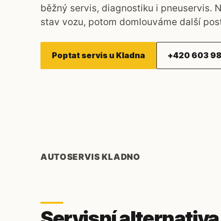
běžný servis, diagnostiku i pneuservis. 
stav vozu, potom domlouváme další pos
Poptat servis u Kladna
+420 603 98
AUTOSERVIS KLADNO
Servisní alternativa