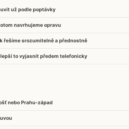
uvit už podle poptávky
ž potom navrhujeme opravu
k řešíme srozumitelně a přednostně
lepší to vyjasnit předem telefonicky
hošť nebo Prahu-západ
luvou