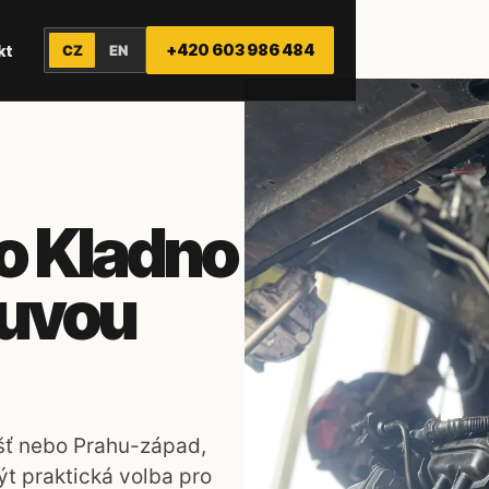
+420 603 986 484
kt
CZ
EN
o Kladno
luvou
šť nebo Prahu-západ,
t praktická volba pro