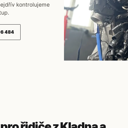
Nejdřív kontrolujeme
tup.
6 484
 pro řidiče z Kladna a