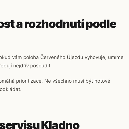
ost a rozhodnutí podle
d. Pokud vám poloha Červeného Újezdu vyhovuje, umíme
řebují nejdřív posoudit.
pomáhá prioritizace. Ne všechno musí být hotové
 odkládat.
oservisu Kladno