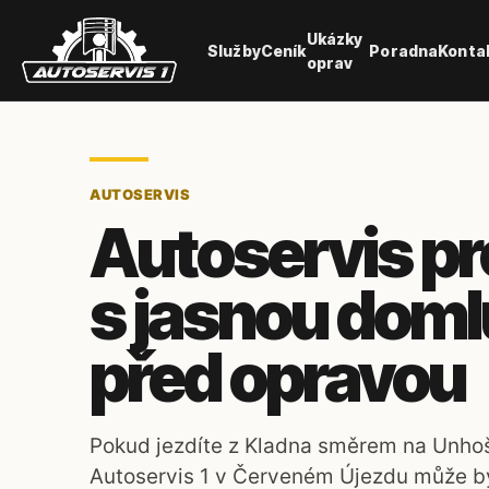
Ukázky
Služby
Ceník
Poradna
Konta
oprav
AUTOSERVIS
Autoservis pr
s jasnou dom
před opravou
Pokud jezdíte z Kladna směrem na Unho
Autoservis 1 v Červeném Újezdu může bý