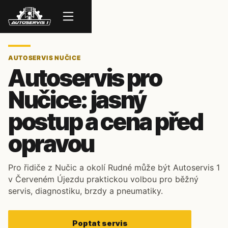
Menu
AUTOSERVIS NUČICE
Autoservis pro
Nučice: jasný
postup a cena před
opravou
Pro řidiče z Nučic a okolí Rudné může být Autoservis 1
v Červeném Újezdu praktickou volbou pro běžný
servis, diagnostiku, brzdy a pneumatiky.
Poptat servis