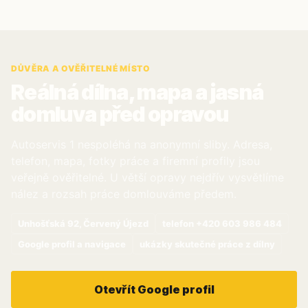
DŮVĚRA A OVĚŘITELNÉ MÍSTO
Reálná dílna, mapa a jasná
domluva před opravou
Autoservis 1 nespoléhá na anonymní sliby. Adresa,
telefon, mapa, fotky práce a firemní profily jsou
veřejně ověřitelné. U větší opravy nejdřív vysvětlíme
nález a rozsah práce domlouváme předem.
Unhošťská 92, Červený Újezd
telefon +420 603 986 484
Google profil a navigace
ukázky skutečné práce z dílny
Otevřít Google profil