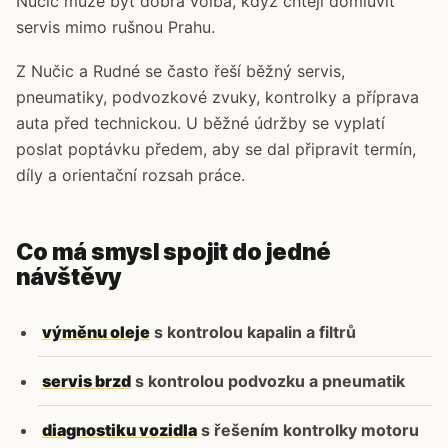
Nučic může být dobrá volba, když chtějí domluvit
servis mimo rušnou Prahu.
Z Nučic a Rudné se často řeší běžný servis,
pneumatiky, podvozkové zvuky, kontrolky a příprava
auta před technickou. U běžné údržby se vyplatí
poslat poptávku předem, aby se dal připravit termín,
díly a orientační rozsah práce.
Co má smysl spojit do jedné
návštěvy
výměnu oleje
s kontrolou kapalin a filtrů
servis brzd
s kontrolou podvozku a pneumatik
diagnostiku vozidla
s řešením kontrolky motoru