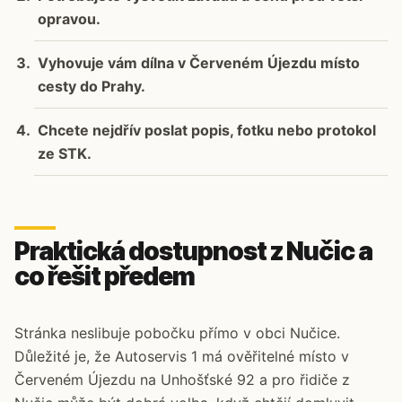
opravou.
Vyhovuje vám dílna v Červeném Újezdu místo
cesty do Prahy.
Chcete nejdřív poslat popis, fotku nebo protokol
ze STK.
Praktická dostupnost z Nučic a
co řešit předem
Stránka neslibuje pobočku přímo v obci Nučice.
Důležité je, že Autoservis 1 má ověřitelné místo v
Červeném Újezdu na Unhošťské 92 a pro řidiče z