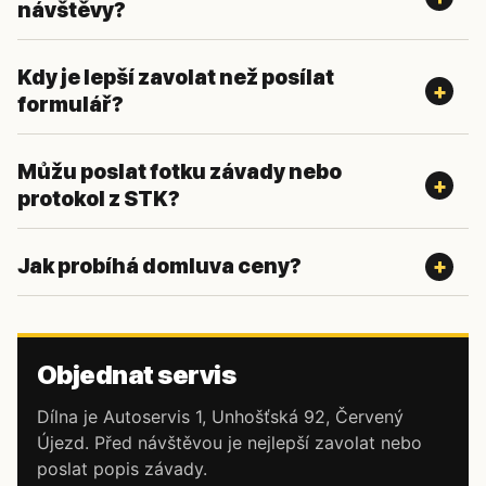
návštěvy?
Kdy je lepší zavolat než posílat
formulář?
Můžu poslat fotku závady nebo
protokol z STK?
Jak probíhá domluva ceny?
Objednat servis
Dílna je Autoservis 1, Unhošťská 92, Červený
Újezd. Před návštěvou je nejlepší zavolat nebo
poslat popis závady.