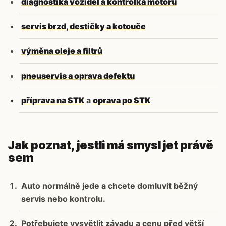
diagnostika vozidel a kontrolka motoru
servis brzd, destičky a kotouče
výměna oleje a filtrů
pneuservis a oprava defektu
příprava na STK
a
oprava po STK
Jak poznat, jestli má smysl jet právě
sem
Auto normálně jede a chcete domluvit běžný
servis nebo kontrolu.
Potřebujete vysvětlit závadu a cenu před větší