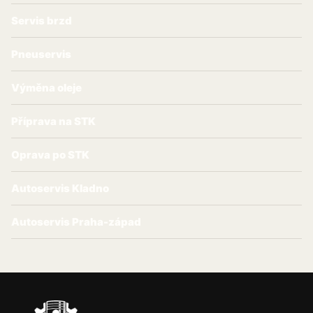
Servis brzd
Pneuservis
Výměna oleje
Příprava na STK
Oprava po STK
Autoservis Kladno
Autoservis Praha-západ