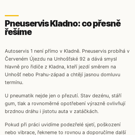
Pneuservis Kladno: co přesně
řešíme
Autoservis 1 není přímo v Kladně. Pneuservis probíhá v
Červeném Újezdu na Unhošťské 92 a dává smysl
hlavně pro řidiče z Kladna, kteří jezdí směrem na
Unhošť nebo Prahu-západ a chtějí jasnou domluvu
termínu.
U pneumatik nejde jen o přezutí. Stav dezénu, stáří
gum, tlak a rovnoměrné opotřebení výrazně ovlivňují
brzdnou dráhu i jistotu auta v zatáčkách.
Pokud při práci uvidíme podezřelé sjetí, poškození
nebo vibrace, řekneme to rovnou a doporučíme další