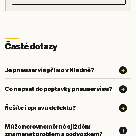
Časté dotazy
Je pneuservis přímo v Kladně?
Co napsat do poptávky pneuservisu?
Řešíte i opravu defektu?
Může nerovnoměrné sjíždění
znamenat problém s podvozkem?