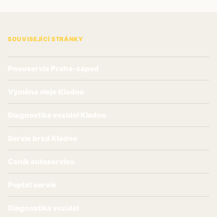
SOUVISEJÍCÍ STRÁNKY
Pneuservis Praha-západ
Výměna oleje Kladno
Diagnostika vozidel Kladno
Servis brzd Kladno
Ceník autoservisu
Poptat servis
Diagnostika vozidel