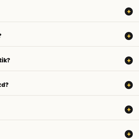
?
tik?
zd?