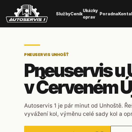
Ukázky
Služby
Ceník
Poradna
Konta
oprav
PNEUSERVIS UNHOŠŤ
Pneuservis u
v Červeném Ú
Autoservis 1 je pár minut od Unhoště. Ře
vyvážení kol, výměnu celé sady kol a op