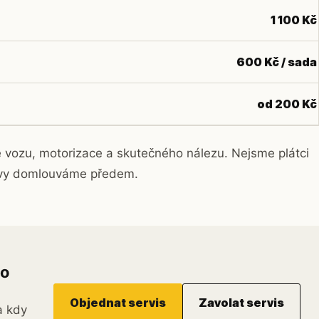
1 100 Kč
600 Kč / sada
od 200 Kč
le vozu, motorizace a skutečného nálezu. Nejsme plátci
avy domlouváme předem.
do
Objednat servis
Zavolat servis
a kdy