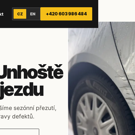
+420 603 986 484
kt
CZ
EN
 Unhoště
jezdu
šíme sezónní přezutí,
ravy defektů.