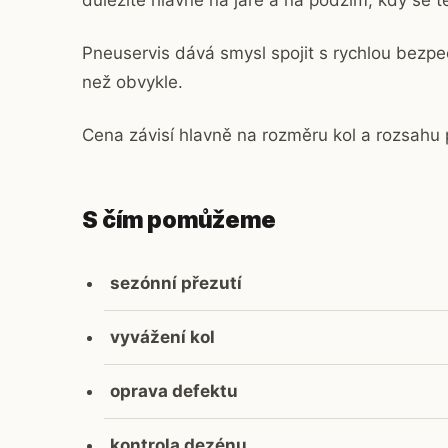
důležité hlavně na jaře a na podzim, kdy se te
Pneuservis dává smysl spojit s rychlou bezpeč
než obvykle.
Cena závisí hlavně na rozměru kol a rozsahu
S čím pomůžeme
sezónní přezutí
vyvážení kol
oprava defektu
kontrola dezénu