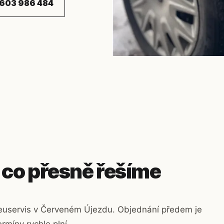
603 986 484
 co přesně řešíme
pneuservis v Červeném Újezdu. Objednání předem je