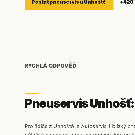
Poptat pneuservis u Unhoště
+420 
RYCHLÁ ODPOVĚĎ
Pneuservis Unhošť:
Pro řidiče z Unhoště je Autoservis 1 blízký 