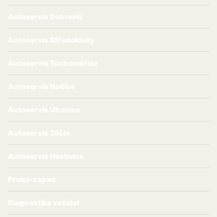
Autoservis Dobrovíz
Autoservis Středokluky
Autoservis Tuchoměřice
Autoservis Nučice
Autoservis Úhonice
Autoservis Zličín
Autoservis Hostivice
Praha-západ
Diagnostika vozidel