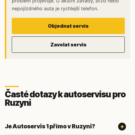
problém projevuje. U akutní závady, brzd nebo
nepojízdného auta je rychlejší telefon.
Objednat servis
Zavolat servis
Časté dotazy k autoservisu pro
Ruzyni
Je Autoservis 1 přímo v Ruzyni?