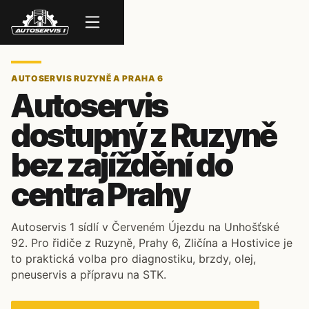
Menu
AUTOSERVIS RUZYNĚ A PRAHA 6
Autoservis
dostupný z Ruzyně
bez zajíždění do
centra Prahy
Autoservis 1 sídlí v Červeném Újezdu na Unhošťské
92. Pro řidiče z Ruzyně, Prahy 6, Zličína a Hostivice je
to praktická volba pro diagnostiku, brzdy, olej,
pneuservis a přípravu na STK.