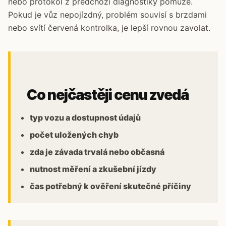
nebo protokol z předchozí diagnostiky pomůže.
Pokud je vůz nepojízdný, problém souvisí s brzdami
nebo svítí červená kontrolka, je lepší rovnou zavolat.
Co nejčastěji cenu zvedá
typ vozu a dostupnost údajů
počet uložených chyb
zda je závada trvalá nebo občasná
nutnost měření a zkušební jízdy
čas potřebný k ověření skutečné příčiny