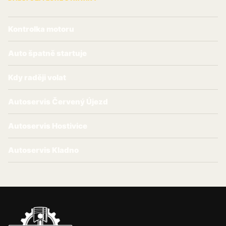
Kontrolka motoru
Auto špatně startuje
Kdy raději volat
Autoservis Červený Újezd
Autoservis Hostivice
Autoservis Kladno