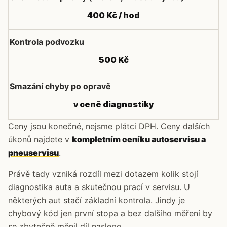
400 Kč / hod
Kontrola podvozku
500 Kč
Smazání chyby po opravě
v ceně diagnostiky
Ceny jsou konečné, nejsme plátci DPH. Ceny dalších
úkonů najdete v
kompletním ceníku autoservisu a
pneuservisu
.
Právě tady vzniká rozdíl mezi dotazem kolik stojí
diagnostika auta a skutečnou prací v servisu. U
některých aut stačí základní kontrola. Jindy je
chybový kód jen první stopa a bez dalšího měření by
se zbytečně měnil díl naslepo.