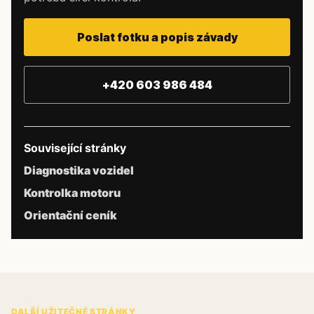
Poslat fotku a popis závady
+420 603 986 484
Související stránky
Diagnostika vozidel
Kontrolka motoru
Orientační ceník
DALŠÍ UŽITEČNÉ STRÁNKY