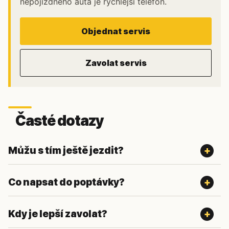
nepojízdného auta je rychlejší telefon.
Objednat servis
Zavolat servis
Časté dotazy
Můžu s tím ještě jezdit?
Co napsat do poptávky?
Kdy je lepší zavolat?