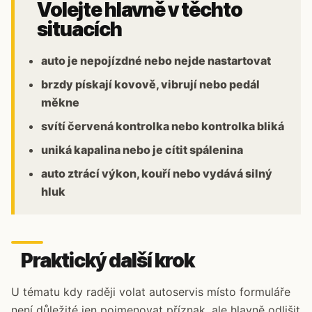
Volejte hlavně v těchto
situacích
auto je nepojízdné nebo nejde nastartovat
brzdy pískají kovově, vibrují nebo pedál
měkne
svítí červená kontrolka nebo kontrolka bliká
uniká kapalina nebo je cítit spálenina
auto ztrácí výkon, kouří nebo vydává silný
hluk
Praktický další krok
U tématu kdy raději volat autoservis místo formuláře
není důležité jen pojmenovat příznak, ale hlavně odlišit