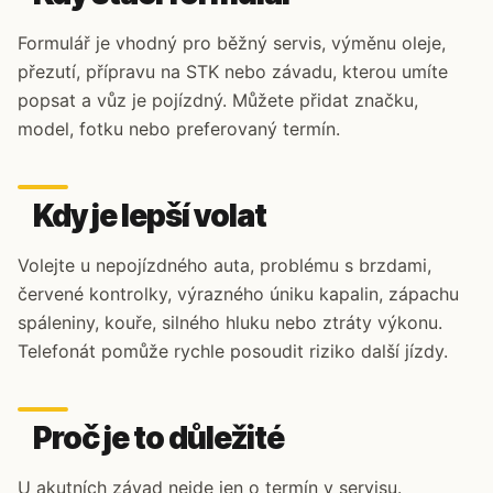
Formulář je vhodný pro běžný servis, výměnu oleje,
přezutí, přípravu na STK nebo závadu, kterou umíte
popsat a vůz je pojízdný. Můžete přidat značku,
model, fotku nebo preferovaný termín.
Kdy je lepší volat
Volejte u nepojízdného auta, problému s brzdami,
červené kontrolky, výrazného úniku kapalin, zápachu
spáleniny, kouře, silného hluku nebo ztráty výkonu.
Telefonát pomůže rychle posoudit riziko další jízdy.
Proč je to důležité
U akutních závad nejde jen o termín v servisu.