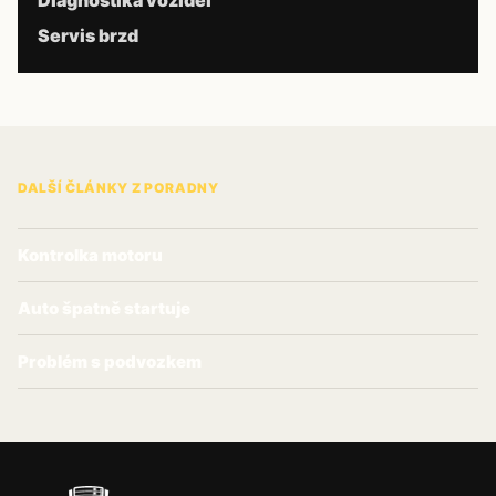
Diagnostika vozidel
Servis brzd
DALŠÍ ČLÁNKY Z PORADNY
Kontrolka motoru
Auto špatně startuje
Problém s podvozkem