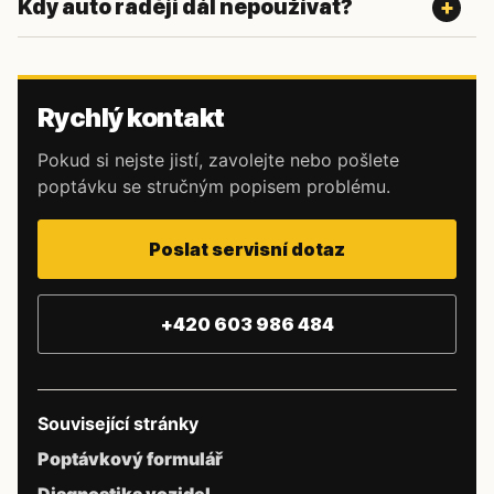
Kdy auto raději dál nepoužívat?
Rychlý kontakt
Pokud si nejste jistí, zavolejte nebo pošlete
poptávku se stručným popisem problému.
Poslat servisní dotaz
+420 603 986 484
Související stránky
Poptávkový formulář