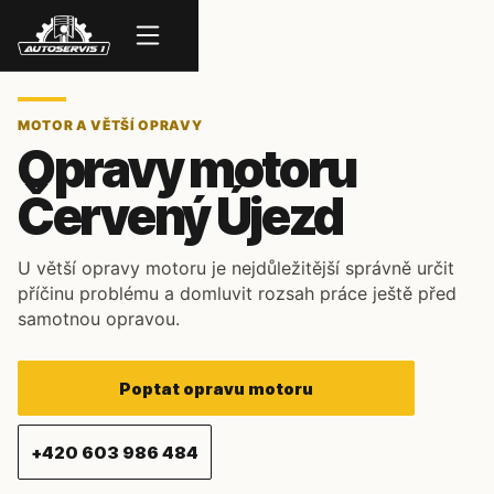
Menu
MOTOR A VĚTŠÍ OPRAVY
Opravy motoru
Červený Újezd
U větší opravy motoru je nejdůležitější správně určit
příčinu problému a domluvit rozsah práce ještě před
samotnou opravou.
Poptat opravu motoru
+420 603 986 484