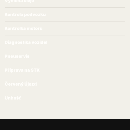
Výměna oleje
Kontrola podvozku
Kontrolka motoru
Diagnostika vozidel
Pneuservis
Příprava na STK
Červený Újezd
Unhošť