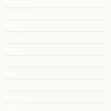
Příprava na STK
Červený Újezd
Unhošť
Praha-západ
Hostivice
Kladno
Jeneč
Zličín
Servis brzd
Výměna oleje