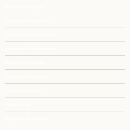
Autoservis Chýně
Autoservis Dobrovíz
Autoservis Středokluky
Autoservis Tuchoměřice
Autoservis Nučice
Autoservis Úhonice
Pneuservis Rudná
Pneuservis
Diagnostika vozidel