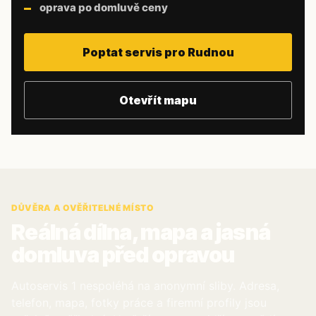
oprava po domluvě ceny
Poptat servis pro Rudnou
Otevřít mapu
DŮVĚRA A OVĚŘITELNÉ MÍSTO
Reálná dílna, mapa a jasná
domluva před opravou
Autoservis 1 nespoléhá na anonymní sliby. Adresa,
telefon, mapa, fotky práce a firemní profily jsou