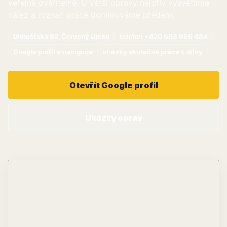
veřejně ověřitelné. U větší opravy nejdřív vysvětlíme
nález a rozsah práce domlouváme předem.
Unhošťská 92, Červený Újezd
telefon +420 603 986 484
Google profil a navigace
ukázky skutečné práce z dílny
Otevřít Google profil
Ukázky oprav