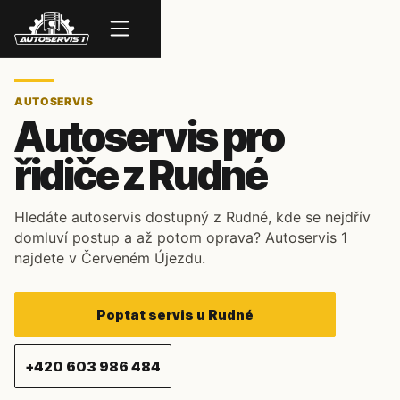
Menu
AUTOSERVIS
Autoservis pro
řidiče z Rudné
Hledáte autoservis dostupný z Rudné, kde se nejdřív
domluví postup a až potom oprava? Autoservis 1
najdete v Červeném Újezdu.
Poptat servis u Rudné
+420 603 986 484